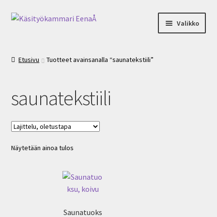
Siirry
Siirry
Valikko
navigointiin
sisältöön
Käsityökammari
Etusivu
Tuotteet avainsanalla “saunatekstiili”
Toimitusehdot
saunatekstiili
Ostoskori
Yhteystiedot
Näytetään ainoa tulos
Saunatuoks