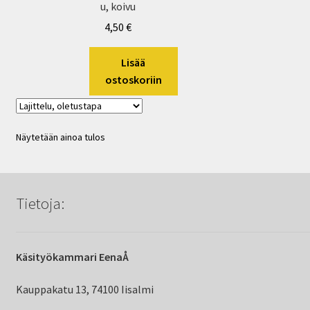
u, koivu
4,50
€
Lisää
ostoskoriin
Näytetään ainoa tulos
Tietoja:
Käsityökammari EenaÅ
Kauppakatu 13, 74100 Iisalmi