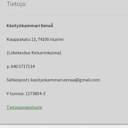
Tietoja:
Käsityökammari EenaÅ
Kauppakatu 13, 74100 Iisalmi
(Liikekeskus Keisarinkulma)
p. 040 5717134
Sähköposti: kasityokammari.eenaa@gmail.com
Y-tunnus: 1173804-3
Tietosuojaseloste