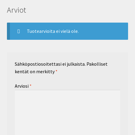
Arviot
Tuotearvioita ei vielä ole.
Sähköpostiosoitettasi ei julkaista.
Pakolliset
kentät on merkitty
*
Arviosi
*