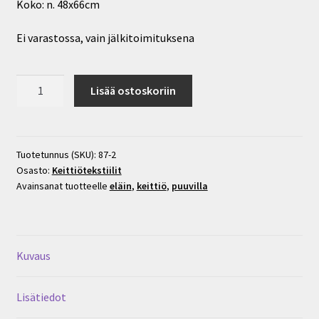
Koko: n. 48x66cm
Ei varastossa, vain jälkitoimituksena
Pyyheliina,
Lisää ostoskoriin
istuva
susi
määrä
Tuotetunnus (SKU):
87-2
Osasto:
Keittiötekstiilit
Avainsanat tuotteelle
eläin
,
keittiö
,
puuvilla
Kuvaus
Lisätiedot