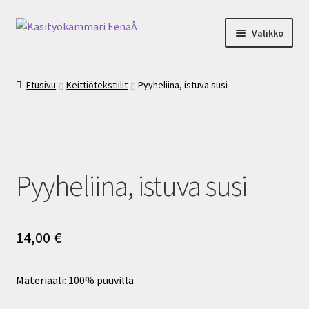
Siirry
Siirry
Valikko
navigointiin
sisältöön
Käsityökammari
Etusivu
Keittiötekstiilit
Pyyheliina, istuva susi
Toimitusehdot
Ostoskori
Pyyheliina, istuva susi
Yhteystiedot
14,00
€
Materiaali: 100% puuvilla